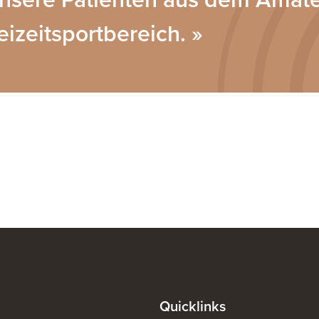
eizeitsportbereich. »
Quicklinks