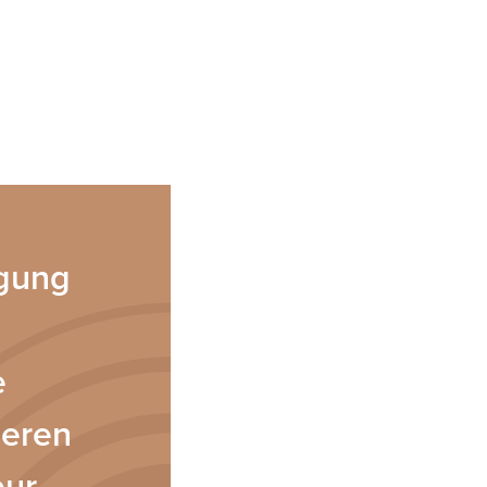
.
rgung
e
ieren
ur-