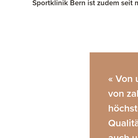
Sportklinik Bern ist zudem seit 
« Von 
von za
höchst
Qualit
auch u