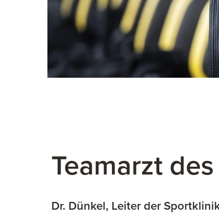
KT AUFNEHMEN
Kooperationspartner
Teamarzt des
Dr. Dünkel, Leiter der Sportklin